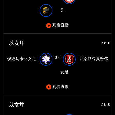
足
观看直播
以女甲
23:10
0-0
侯隆马卡比女足
耶路撒冷夏普尔
女足
观看直播
以女甲
23:10