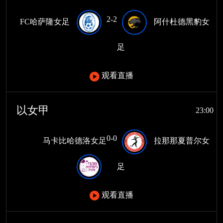
2-2
FC哈萨隆女足
阿什杜德黑豹女
足
观看直播
以女甲
23:00
0-0
马卡比哈德洛女足
拉那那夏普尔女
足
观看直播