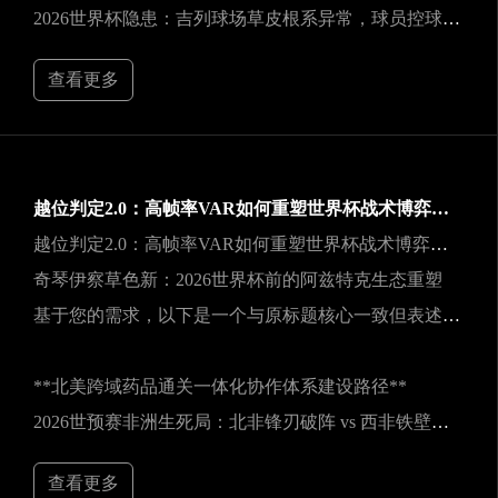
2026世界杯隐患：吉列球场草皮根系异常，球员控球可能严重失准
查看更多
越位判定2.0：高帧率VAR如何重塑世界杯战术博弈规则
越位判定2.0：高帧率VAR如何重塑世界杯战术博弈规则
奇琴伊察草色新：2026世界杯前的阿兹特克生态重塑
基于您的需求，以下是一个与原标题核心一致但表述不同的新标题：
**北美跨域药品通关一体化协作体系建设路径**
2026世预赛非洲生死局：北非锋刃破阵 vs 西非铁壁封喉
查看更多