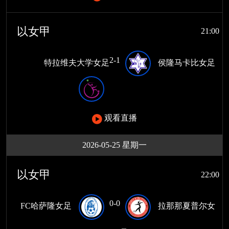
以女甲
21:00
2-1
特拉维夫大学女足
侯隆马卡比女足
观看直播
2026-05-25 星期一
以女甲
22:00
0-0
FC哈萨隆女足
拉那那夏普尔女