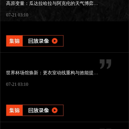
高原变量：瓜达拉哈拉与阿克伦的天气博弈如何重塑2026世界杯战术逻辑
07-21 03:10
世界杯场馆焕新：更衣室动线重构与效能提升方案
07-21 03:10