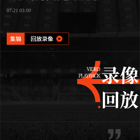
07-21 03:10